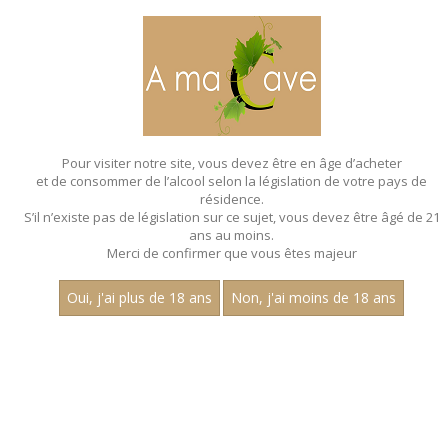
MENU
MON PANIER
Pour visiter notre site, vous devez être en âge d’acheter
et de consommer de l’alcool selon la législation de votre pays de
Accueil
- Ti ced - Bouteille de 70cl
résidence.
S’il n’existe pas de législation sur ce sujet, vous devez être âgé de 21
SPIRITUEUX - TI CED - BOUTEILLE DE
ans au moins.
70CL
Merci de confirmer que vous êtes majeur
Oui, j'ai plus de 18 ans
Non, j'ai moins de 18 ans
Nom
1
15