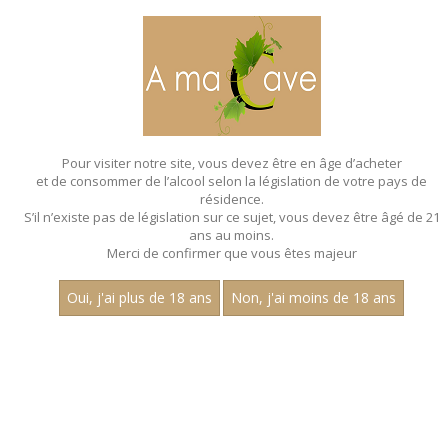
MENU
MON PANIER
Pour visiter notre site, vous devez être en âge d’acheter
et de consommer de l’alcool selon la législation de votre pays de
Accueil
- Aop rully - Joly pere et fils
résidence.
S’il n’existe pas de législation sur ce sujet, vous devez être âgé de 21
ans au moins.
Merci de confirmer que vous êtes majeur
Oui, j'ai plus de 18 ans
Non, j'ai moins de 18 ans
VINS BLANCS - AOP RULLY - JOLY PERE
ET FILS
Nom