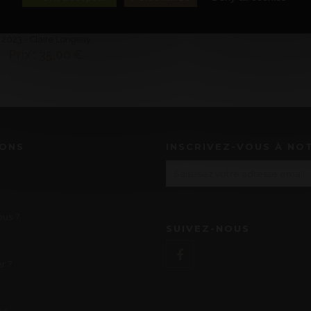
AOP Marsannay
Magnum (150 cl)
2023 - Claire Longeay
Prix : 35,00 €
IONS
INSCRIVEZ-VOUS À NO
us ?
SUIVEZ-NOUS
r ?