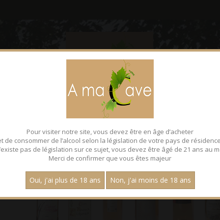
CONTACT
FACEBOOK
Pour visiter notre site, vous devez être en âge d’acheter
et de consommer de l’alcool selon la législation de votre pays de résidence
 n’existe pas de législation sur ce sujet, vous devez être âgé de 21 ans au m
Merci de confirmer que vous êtes majeur
Oui, j'ai plus de 18 ans
Non, j'ai moins de 18 ans