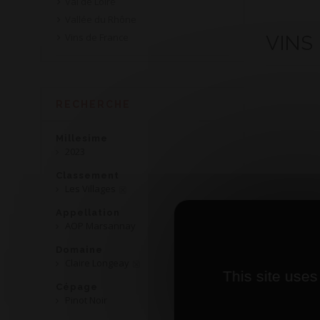
Val de Loire
Vallée du Rhône
Vins de France
VINS
RECHERCHE
Millesime
2023
Classement
Les Villages
Appellation
AOP Marsannay
Domaine
Claire Longeay
This site uses
Cépage
Pinot Noir