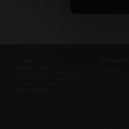
Format
Magnum (150 cl)
CONSEILS
INFORMAT
Pour naviguer sur ce site, l'age minimum
Actualités
légal est de 18 ans. Offre sous réserve des
stocks disponibles. L'abus d'alcool est
Plan du site
dangereux pour la santé. A consommer
avec modération.
Qui sommes-no
Nous contacter
Où nous trouve
CGV