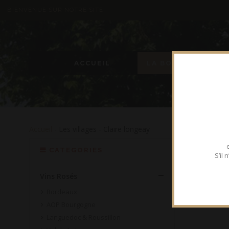
BIENVENUE SUR NOTRE SITE
ACCUEIL
LA BOUTIQUE
Accueil
- Les villages - Claire longeay
CATEGORIES
S’il
Vins Rosés
Bordeaux
AOP Bourgogne
Languedoc & Roussillon