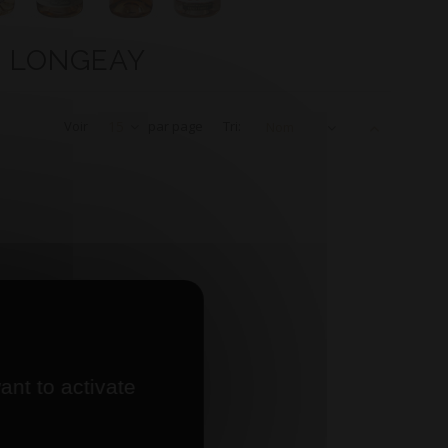
RE LONGEAY
Voir
15
par page
Tri:
Nom
ant to activate