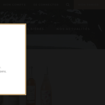
MON COMPTE
SE CONNECTER
MON PANIER
TIREUSE À BIÈRES
NOS ACTUALITÉS
.
oins.