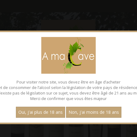
CONTACT
FACEBOOK
Pour visiter notre site, vous devez être en âge d’acheter
et de consommer de l’alcool selon la législation de votre pays de résidence
 n’existe pas de législation sur ce sujet, vous devez être âgé de 21 ans au m
Merci de confirmer que vous êtes majeur
Oui, j'ai plus de 18 ans
Non, j'ai moins de 18 ans