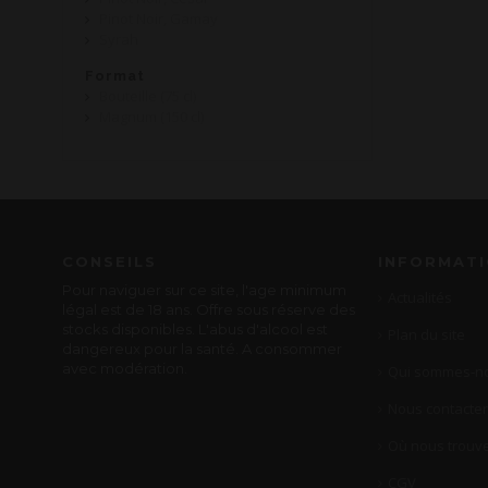
Pinot Noir, Gamay
Syrah
Format
Bouteille (75 cl)
Magnum (150 cl)
CONSEILS
INFORMAT
Pour naviguer sur ce site, l'age minimum
Actualités
légal est de 18 ans. Offre sous réserve des
stocks disponibles. L'abus d'alcool est
Plan du site
dangereux pour la santé. A consommer
avec modération.
Qui sommes-no
Nous contacter
Où nous trouve
CGV