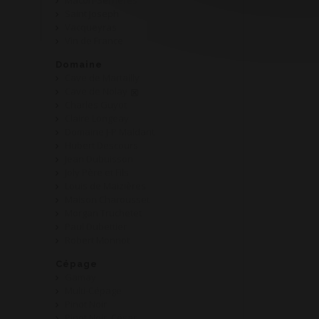
Mâcon-Serrières
Saint Joseph
Vacqueyras
Vin de France
Domaine
Cave de Martailly
Cave de Nolay
Charles Guyot
Claire Longeay
Domaine J-P Maldant
Hubert Descours
Jean Dubuisson
Joly Père et Fils
Louis de Maizières
Maison Charousset
Morgan Truchetet
Paul Dubettier
Robert Monnot
Cépage
Gamay
Multi-Cépage
Pinot Noir
Pinot Noir, César