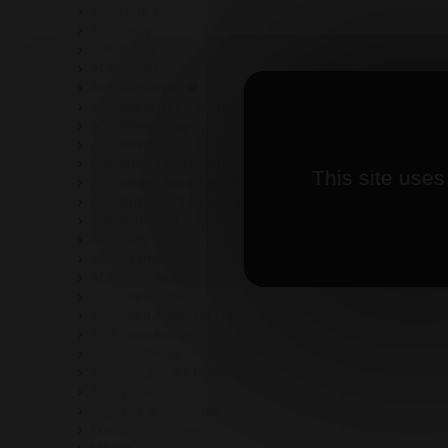
AOP Fleurie
AOP Givry
AOP Irancy
AOP Ladoix
AOP Maranges
AOP Maranges 1 er cru
AOP Marsannay
AOP Mercurey
AOP Mercurey 1er Cru
This site uses
AOP Morey Saint Denis
AOP Nuits Saint Georges
AOP Pommard
AOP Rully
AOP Régnié
AOP Saint Amour
AOP Saint Aubin
AOP Saint Aubin 1er Cru
AOP Saint Romain
AOP Santenay
AOP Savigny-les-Beaune
AOP Volnay
AOP Vosne Romanée
Crozes-Hermitage