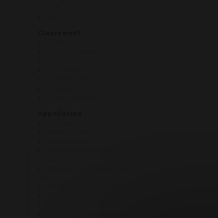
2023
2024
Classement
Les AOP
Les Crus du Beaujolais
Les Grands Crus
Les Premiers Crus
Les Régionales
Les Villages
Les Vins de France
Appellation
AOP Auxey-Duresses
AOP Beaujolais
AOP Bourgogne
AOP Bourgogne Hautes Côtes de
Beaune
AOP Bourgogne Hautes Côtes de
Nuits
AOP Bourgogne Passetoutgrains
AOP Chénas
AOP Corton Grand cru
AOP Coteaux Bourguignons