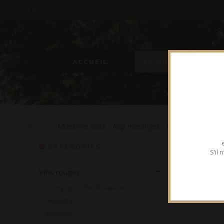
BIENVENUE SUR NOTRE SITE
ACCUEIL
LA BOUTIQUE
Accueil
- Millesime 2022 - Aop maranges - Cave de nolay
CATEGORIES
S’il
Vins rouges
Bourgogne Côte d'Auxerre
Beaujolais
Bourgogne