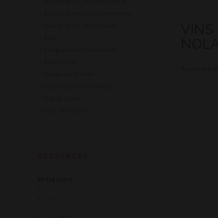
Bourgogne Côte de Beaune
Bourgogne Côte Chalonnaise
Bourgogne Côte de Nuits
VINS
Jura
NOL
Languedoc et Roussillon
Maconnais
Aucun résult
Vallée du Rhône
Sud Ouest et Bordelais
Val de Loire
Vins de France
RECHERCHE
Millesime
2019
2020
2021
2022