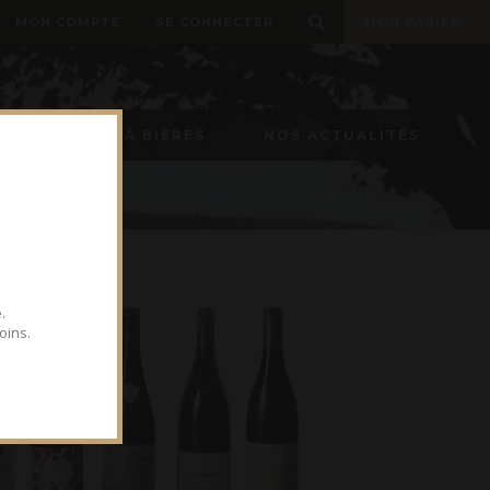
MON COMPTE
SE CONNECTER
MON PANIER
TIREUSE À BIÈRES
NOS ACTUALITÉS
.
oins.