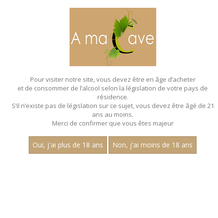
MENU
MON PANIER
Pour visiter notre site, vous devez être en âge d’acheter
et de consommer de l’alcool selon la législation de votre pays de
Accueil
- Millesime 2022 - Aop marsannay - Claire longeay
résidence.
S’il n’existe pas de législation sur ce sujet, vous devez être âgé de 21
MAGNUMS - MILLESIME 2022 - AOP
ans au moins.
MARSANNAY - CLAIRE LONGEAY
Merci de confirmer que vous êtes majeur
Toutes nos références de magnums.
Oui, j'ai plus de 18 ans
Non, j'ai moins de 18 ans
Nom
1
15