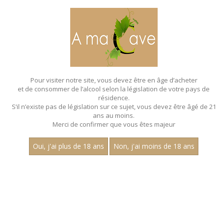
MENU
MON PANIER
Pour visiter notre site, vous devez être en âge d’acheter
et de consommer de l’alcool selon la législation de votre pays de
Accueil
- Compagnie des indes
résidence.
S’il n’existe pas de législation sur ce sujet, vous devez être âgé de 21
SPIRITUEUX - COMPAGNIE DES INDES
ans au moins.
Merci de confirmer que vous êtes majeur
Nom
Oui, j'ai plus de 18 ans
Non, j'ai moins de 18 ans
1
15