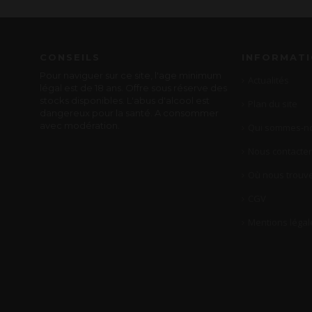
CONSEILS
INFORMAT
Pour naviguer sur ce site, l'age minimum
Actualités
légal est de 18 ans. Offre sous réserve des
stocks disponibles. L'abus d'alcool est
Plan du site
dangereux pour la santé. A consommer
avec modération.
Qui sommes-no
Nous contacter
Où nous trouve
CGV
Mentions légal