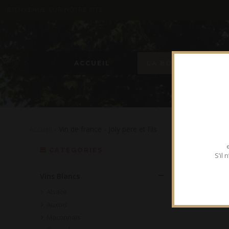
BIENVENUE SUR NOTRE SITE
ACCUEIL
LA BOUTIQUE
Accueil
- Vin de france - Joly pere et fils
CATEGORIES
S’il
Vins Blancs
Alsace
Auxois
Maconnais