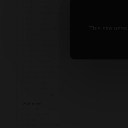
AOP Mercurey
AOP Mercurey 1er Cru
AOP Meursault 1er cru
AOP Montagny
AOP Mâcon
This site uses
AOP Pernand-Vergelesses
AOP Rully
AOP Saint Aubin
AOP Saint Romain
AOP Saint Véran
AOP Sancerre
AOP Viré Clessé
Alsace Gewurztraminer
Alsace Pinot Gris
IGP Côte de Gascogne
Mâcon-Lugny
Pouilly Fuissé 1er Cru
Vin de France
Domaine
Cave de Martailly
Cave de Nolay
Charles Guyot
Château de Chemilly