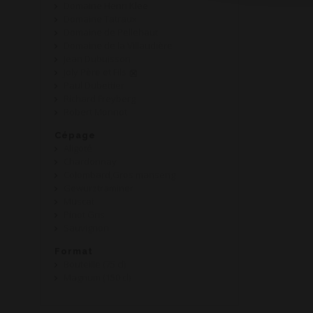
Domaine Henri Klee
Domaine Tatraux
Domaine de Pellehaut
Domaine de la Villaudière
Jean Dubuisson
Joly Père et Fils
Paul Dubettier
Richard Freyberg
Robert Monnot
Cépage
Aligoté
Chardonnay
Colombard,Gros manseng
Gewurztraminer
Muscat
Pinot Gris
Sauvignon
Format
Bouteille (75 cl)
Magnum (150 cl)