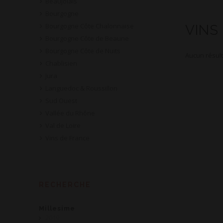
Beaujolais
Bourgogne
Bourgogne Côte Chalonnaise
VINS
Bourgogne Côte de Beaune
Bourgogne Côte de Nuits
Aucun résult
Chablisien
Jura
Languedoc & Roussillon
Sud Ouest
Vallée du Rhône
Val de Loire
Vins de France
RECHERCHE
Millesime
2019