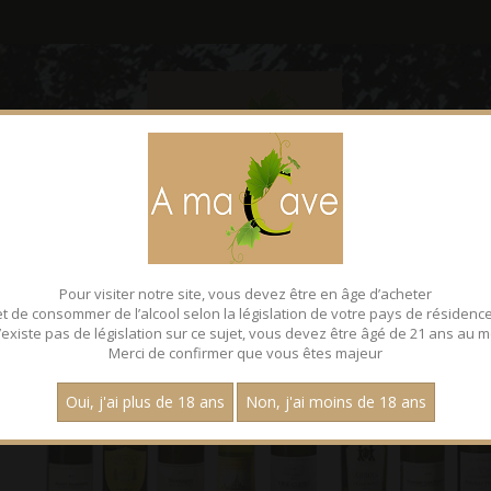
CONTACT
FACEBOOK
Pour visiter notre site, vous devez être en âge d’acheter
et de consommer de l’alcool selon la législation de votre pays de résidence
 n’existe pas de législation sur ce sujet, vous devez être âgé de 21 ans au m
Merci de confirmer que vous êtes majeur
Oui, j'ai plus de 18 ans
Non, j'ai moins de 18 ans