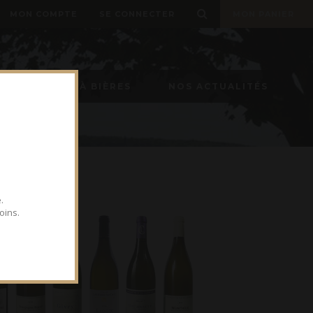
MON COMPTE
SE CONNECTER
MON PANIER
TIREUSE À BIÈRES
NOS ACTUALITÉS
.
oins.