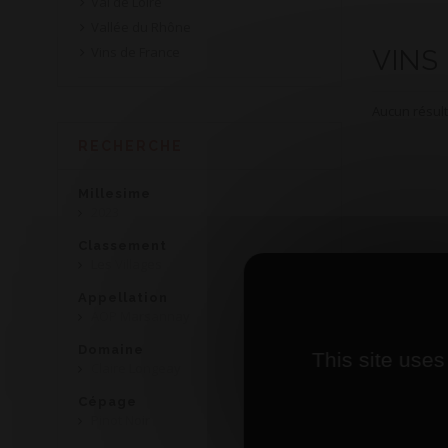
Val de Loire
Vallée du Rhône
Vins de France
VINS
Aucun résult
RECHERCHE
Millesime
2023
Classement
Les Villages
Appellation
AOP Marsannay
Domaine
This site uses
Claire Longeay
Cépage
Pinot Noir