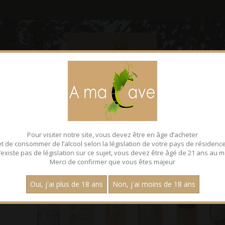
CONTACT
FACEBOOK
Pour visiter notre site, vous devez être en âge d’acheter
et de consommer de l’alcool selon la législation de votre pays de résidence
 n’existe pas de législation sur ce sujet, vous devez être âgé de 21 ans au m
Merci de confirmer que vous êtes majeur
Oui, j'ai plus de 18 ans
Non, j'ai moins de 18 ans