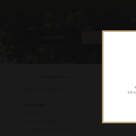
BIENVENUE SUR NOTRE SITE
ACCUEIL
LA BOUTIQUE
Accueil
- Les vins de france
CATEGORIES
S’il
Vins Rosés
Bordeaux
AOP Bourgogne
Languedoc & Roussillon