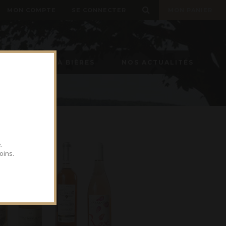
MON COMPTE
SE CONNECTER
MON PANIER
TIREUSE À BIÈRES
NOS ACTUALITÉS
.
oins.