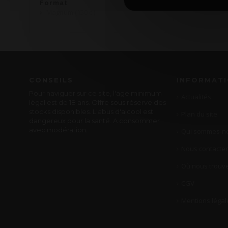
Format
Magnum (150 cl)
CONSEILS
INFORMAT
Pour naviguer sur ce site, l'age minimum
Actualités
légal est de 18 ans. Offre sous réserve des
stocks disponibles. L'abus d'alcool est
Plan du site
dangereux pour la santé. A consommer
avec modération.
Qui sommes-no
Nous contacter
Où nous trouve
CGV
Mentions légal