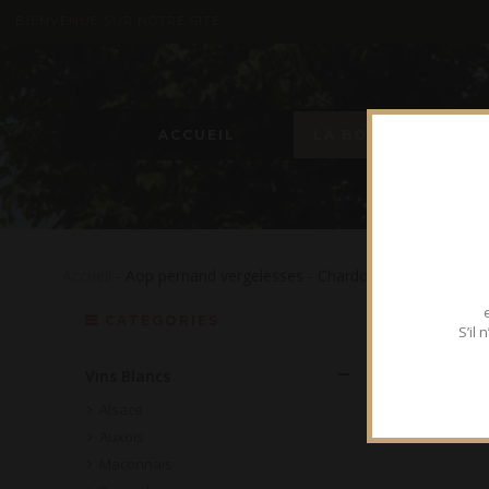
BIENVENUE SUR NOTRE SITE
ACCUEIL
LA BOUTIQUE
Accueil
- Aop pernand vergelesses - Chardonnay - Array
CATEGORIES
S’il
Vins Blancs
Alsace
Auxois
Maconnais