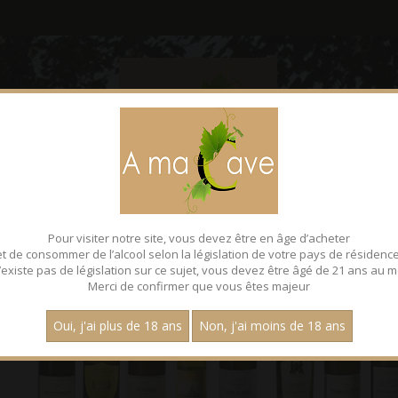
CONTACT
FACEBOOK
Pour visiter notre site, vous devez être en âge d’acheter
et de consommer de l’alcool selon la législation de votre pays de résidence
 n’existe pas de législation sur ce sujet, vous devez être âgé de 21 ans au m
Merci de confirmer que vous êtes majeur
Oui, j'ai plus de 18 ans
Non, j'ai moins de 18 ans