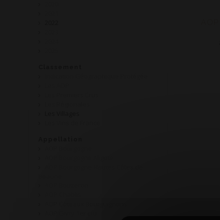
2020
2021
AOP 
2022
2023
2024
2025
Classement
Indication Géographique Protégée
Les AOP
Les Premiers Crus
Les Régionales
Les Villages
Les Vins de France
Appellation
AOP Bourgogne
AOP Bourgogne Aligoté
AOP Bourgogne Hautes Côtes de
Beaune
AOP Bouzeron
AOP Chablis
AOP Coteaux Bourguignons
AOP Givry 1er cru