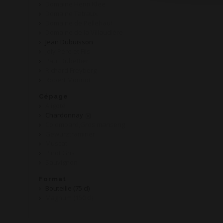
Domaine Henri Klee
Domaine Tatraux
Domaine de Pellehaut
Domaine de la Villaudière
Jean Dubuisson
Joly Père et Fils
Paul Dubettier
Richard Freyberg
Robert Monnot
Cépage
Aligoté
Chardonnay
Colombard,Gros manseng
Gewurztraminer
Muscat
Pinot Gris
Sauvignon
Format
Bouteille (75 cl)
Magnum (150 cl)