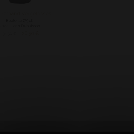
Pernand Vergelesses
Bouteille (75 cl)
2022 - Jean Dubuisson
26,50 €
31,50 €