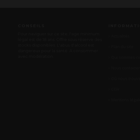
CONSEILS
INFORMAT
Pour naviguer sur ce site, l'age minimum
Actualités
légal est de 18 ans. Offre sous réserve des
stocks disponibles. L'abus d'alcool est
Plan du site
dangereux pour la santé. A consommer
avec modération.
Qui sommes-no
Nous contacter
Où nous trouve
CGV
Mentions légal