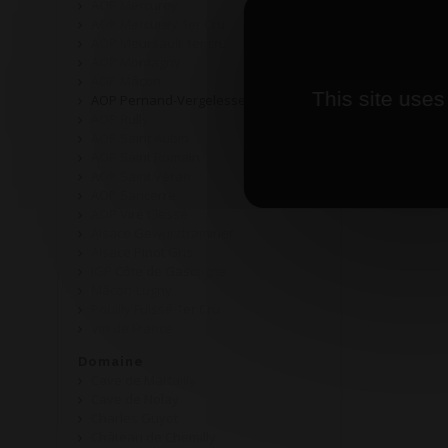
AOP Mercurey
AOP Mercurey 1er Cru
AOP Meursault 1er cru
AOP Montagny
AOP Mâcon
This site uses
AOP Pernand-Vergelesses
AOP Rully
AOP Saint Aubin
AOP Saint Romain
AOP Saint Véran
AOP Sancerre
AOP Viré Clessé
Alsace Gewurztraminer
Alsace Pinot Gris
IGP Côte de Gascogne
Mâcon-Lugny
Pouilly Fuissé 1er Cru
Vin de France
Domaine
Cave de Martailly
Cave de Nolay
Charles Guyot
Château de Chemilly