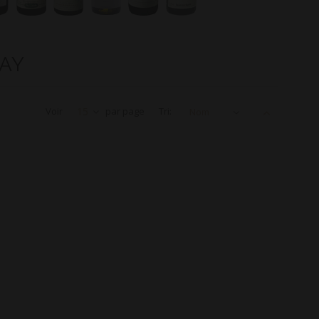
RAY
Voir
15
par page
Tri:
Nom