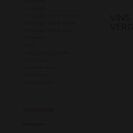
Beaujolais
Bourgogne
Bourgogne Côte Chalonnaise
VINS
Bourgogne Côte de Beaune
VERG
Bourgogne Côte de Nuits
Chablisien
Jura
Languedoc & Roussillon
Sud Ouest
Vallée du Rhône
Val de Loire
Vins de France
RECHERCHE
Millesime
2019