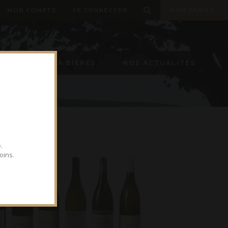
MON COMPTE
SE CONNECTER
MON PANIER
TIREUSE À BIÈRES
NOS ACTUALITÉS
.
oins.