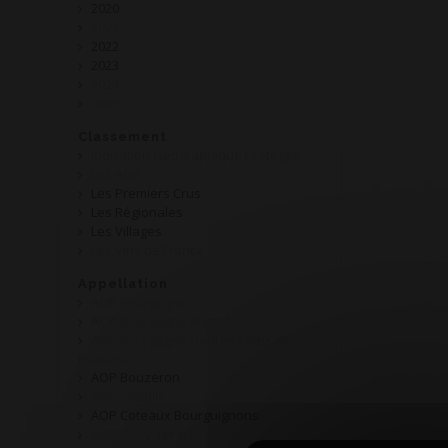
2020
2021
2022
2023
2024
2025
Classement
Indication Géographique Protégée
Les AOP
Les Premiers Crus
Les Régionales
Les Villages
Les Vins de France
Appellation
AOP Bourgogne
AOP Bourgogne Aligoté
AOP Bourgogne Hautes Côtes de
Beaune
AOP Bouzeron
AOP Chablis
AOP Coteaux Bourguignons
AOP Givry 1er cru