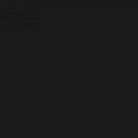
lly "L'or de nos Terres"
Bouteille (75 cl)
2023 - Joly Père et fils
Prix : 21,90 €