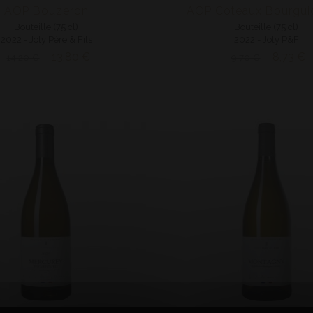
AOP Bouzeron
AOP Coteaux Bourgui
Bouteille (75 cl)
Bouteille (75 cl)
2022 - Joly Père & Fils
2022 - Joly P&F
13,80 €
8,73 €
14,20 €
9,70 €