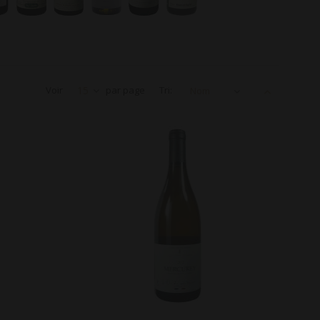
Voir
15
par page
Tri:
Nom