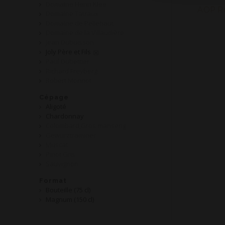
Domaine Henri Klee
AOP Ru
Domaine Tatraux
Domaine de Pellehaut
Domaine de la Villaudière
Jean Dubuisson
Joly Père et Fils
Paul Dubettier
Richard Freyberg
Robert Monnot
Cépage
Aligoté
Chardonnay
Colombard,Gros manseng
Gewurztraminer
Muscat
Pinot Gris
Sauvignon
Format
Bouteille (75 cl)
Magnum (150 cl)