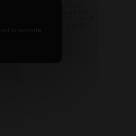
AOP Montagny Blanc
Magnum (150 cl)
2023 - Joly Père et fils
Prix : 46,50 €
ant to activate