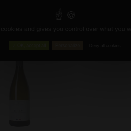
ercurey blanc 1er Cru
AOP Montagny
Bouteille (75 cl)
Bouteille (75 cl)
2020 - Joly Père et Fils
2023 - Joly Père et Fils
Prix : 26,00 €
Prix : 19,90 €
 cookies and gives you control over what you w
OK, accept all
Personalize
Deny all cookies