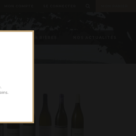
MON COMPTE
SE CONNECTER
MON PANIER
TIREUSE À BIÈRES
NOS ACTUALITÉS
.
oins.