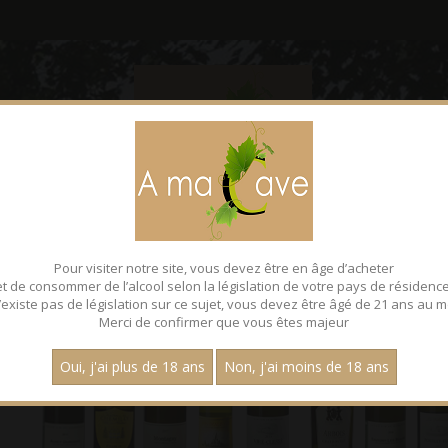
CONTACT
FACEBOOK
Pour visiter notre site, vous devez être en âge d’acheter
et de consommer de l’alcool selon la législation de votre pays de résidence
 n’existe pas de législation sur ce sujet, vous devez être âgé de 21 ans au m
Merci de confirmer que vous êtes majeur
Oui, j'ai plus de 18 ans
Non, j'ai moins de 18 ans