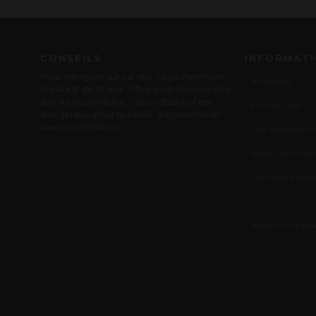
CONSEILS
INFORMAT
Pour naviguer sur ce site, l'age minimum
Actualités
légal est de 18 ans. Offre sous réserve des
stocks disponibles. L'abus d'alcool est
Plan du site
dangereux pour la santé. A consommer
avec modération.
Qui sommes-no
Nous contacter
Où nous trouve
CGV
Mentions légal