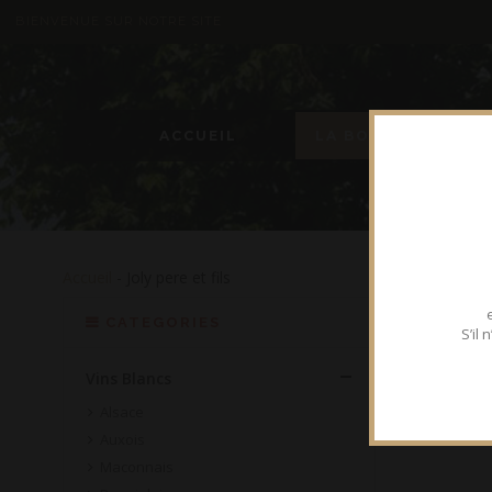
BIENVENUE SUR NOTRE SITE
ACCUEIL
LA BOUTIQUE
Accueil
- Joly pere et fils
CATEGORIES
S’il
Vins Blancs
Alsace
Auxois
Maconnais