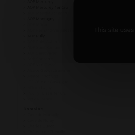
AOP Mercurey
AOP M
AOP Mercurey 1er Cru
AOP Meursault 1er cru
AOP Montagny
AOP Mâcon
This site uses
AOP Pernand-Vergelesses
AOP Rully
AOP Saint Aubin
AOP Saint Romain
AOP Saint Véran
AOP Sancerre
AOP Viré Clessé
Alsace Gewurztraminer
Alsace Pinot Gris
IGP Côte de Gascogne
Mâcon-Lugny
Pouilly Fuissé 1er Cru
Vin de France
Domaine
Cave de Martailly
Cave de Nolay
Charles Guyot
Château de Chemilly